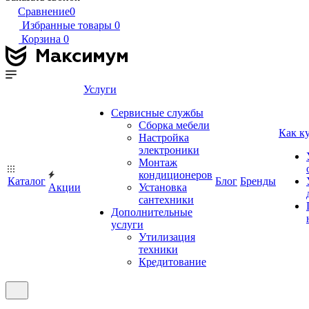
Сравнение
0
Избранные товары
0
Корзина
0
Услуги
Сервисные службы
Сборка мебели
Как к
Настройка
электроники
Монтаж
кондиционеров
Каталог
Блог
Бренды
Акции
Установка
сантехники
Дополнительные
услуги
Утилизация
техники
Кредитование