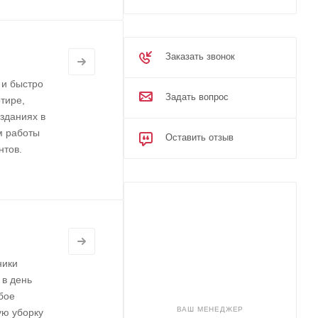
Заказать звонок
 и быстро
Задать вопрос
тире,
 зданиях в
м работы
Оставить отзыв
нтов.
ники
 в день
бое
ВАШ МЕНЕДЖЕР
ую уборку