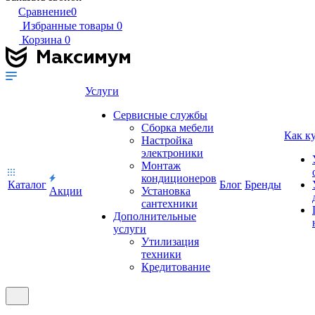
Сравнение
0
Избранные товары
0
Корзина
0
Услуги
Сервисные службы
Сборка мебели
Как к
Настройка
электроники
Монтаж
кондиционеров
Каталог
Блог
Бренды
Акции
Установка
сантехники
Дополнительные
услуги
Утилизация
техники
Кредитование